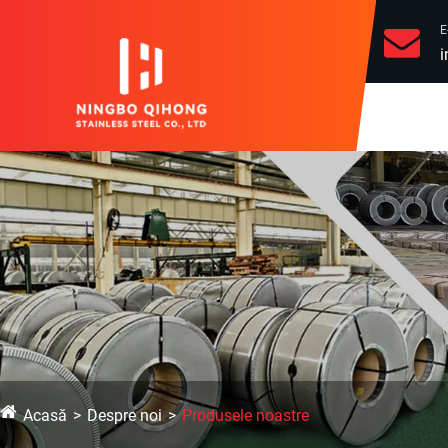
E
i
Acasă
Despre noi
Produsele noastre