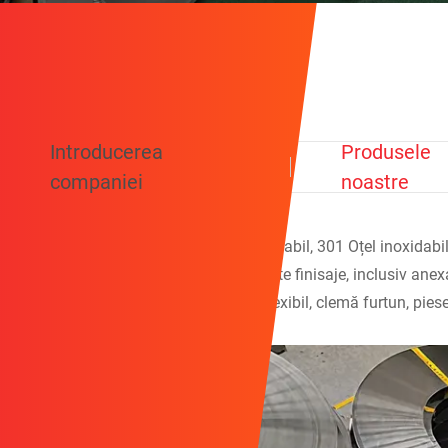
Introducerea
Produsele
companiei
noastre
Produsele noastre includ 201 Oțel inoxidabil, 301 Oțel inoxidabil,
inoxidabil și 409 Oțel inoxidabil în diferite finisaje, inclusiv a
periferice, piese de ștampilare, furtun flexibil, clemă furtun, pies