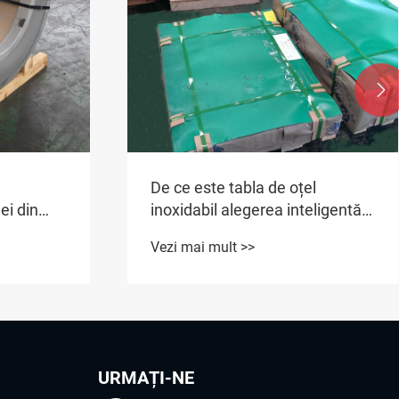

De ce este tabla de oțel
ei din
inoxidabil alegerea inteligentă
pentru producția și construcția
Vezi mai mult >>
modernă?
URMAȚI-NE