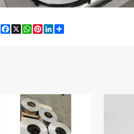
Facebook
X
WhatsApp
Pinterest
LinkedIn
Share