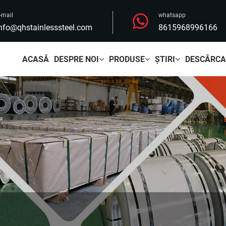
-mail
whatsapp
nfo@qhstainlesssteel.com
8615968996166
ACASĂ
DESPRE NOI
PRODUSE
ŞTIRI
DESCĂRCA