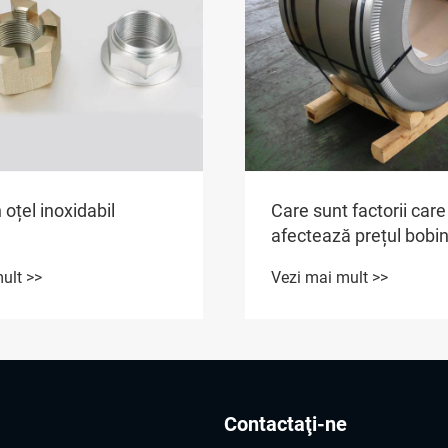
n oțel inoxidabil
Care sunt factorii care
afectează prețul bobin
oțel inoxidabil 430?
ult >>
Vezi mai mult >>
Contactaţi-ne