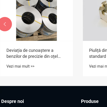

Deviația de cunoaștere a
Piuliță di
benzilor de precizie din oțel
standard
inoxidabil
Vezi mai mult >>
Vezi mai m
Despre noi
Produse