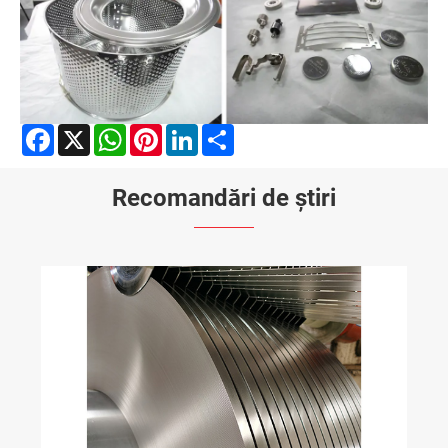
Facebook
X
WhatsApp
Pinterest
LinkedIn
Share
Recomandări de știri