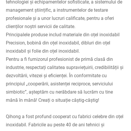
tehnologiei și echipamentelor sofisticate, a sistemului de
management științific, a instrumentelor de testare
profesionale și a unor lucruri calificate, pentru a oferi
clienților noștri servicii de calitate.
Principalele produse includ materiale din oțel inoxidabil
Precision, bobină din oțel inoxidabil, dibluri din oțel
inoxidabil și folie din oțel inoxidabil.
Pentru a fi furnizorul profesionist de primă clasă din
industrie, respectați calitatea supraviețuirii, credibilității și
dezvoltării, vitezei și eficienței. În conformitate cu
principiul „cooperării, asistenței reciproce, serviciului
simbiotic”, așteptăm cu nerăbdare să lucrăm cu tine
mână în mână! Creați o situație câștig-câștig!
Qihong a fost profund cooperat cu fabrici celebre din oțel
inoxidabil. Fabricile au peste 40 de ani tehnici și