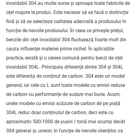
inoxidabil 304 au multe surse și aproape toate fabricile de
oțel majore le produc. Este necesar să se facă o distincție
fină și să se selecteze calitatea adecvată a produsului în
funcție de nevoile produsului. În ceea ce privește prețul,
benzile din oțel inoxidabil 304 fluctuează foarte mult din
cauza influenței materiei prime nichel. În aplicațiile
practice, există și o cerere comună pentru benzi de oțel
inoxidabil 304L. Principala diferență dintre 304 și 304L
este diferența de conținut de carbon. 304 este un model
general, iar cele cu L sunt toate modele cu emisii reduse
de carbon cu performanțe de sudare mai bune. Acum,
unele modele cu emisii scăzute de carbon de pe piață
304L reduc doar conținutul de carbon, deci este cu
aproximativ 500-1000 de yuani / tonă mai scump decât
304 general și, uneori, în funcție de nevoile clienților, va