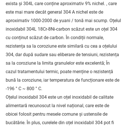
exista și 304L care conține aproximativ 9% nichel. , care
este mai mare decât general 304 A nichel este de
aproximativ 1000-2000 de yuani / tonă mai scump. Oțelul
inoxidabil 304L 18Cr-8Ni-carbon scăzut este un oțel 304
cu conținut scăzut de carbon. În condiții normale,
rezistența sa la coroziune este similară cu cea a oțelului
304, dar după sudare sau eliberare de tensiuni, rezistența
sa la coroziune la limita granulelor este excelentă; În
cazul tratamentului termic, poate menține o rezistență
bună la coroziune, iar temperatura de funcționare este de
-196 ° C ~ 800 ° C.
Oțelul inoxidabil 304 este un oțel inoxidabil de calitate
alimentară recunoscut la nivel național, care este de
obicei folosit pentru mesele comune și ustensile de
bucătărie. În plus, curelele din oțel inoxidabil 304 pot fi