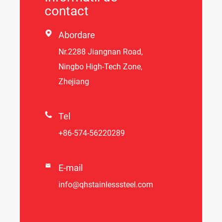
contact

Abordare
Nr.2288 Jiangnan Road,
Ningbo High-Tech Zone,
Zhejiang

Tel
+86-574-56220289

E-mail
info@qhstainlesssteel.com