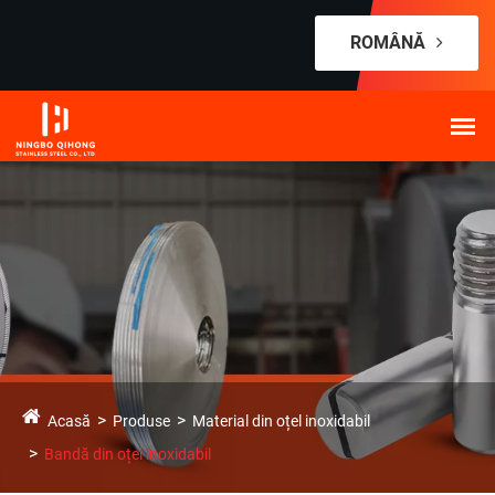
ROMÂNĂ
Acasă
Produse
Material din oțel inoxidabil
Bandă din oțel inoxidabil