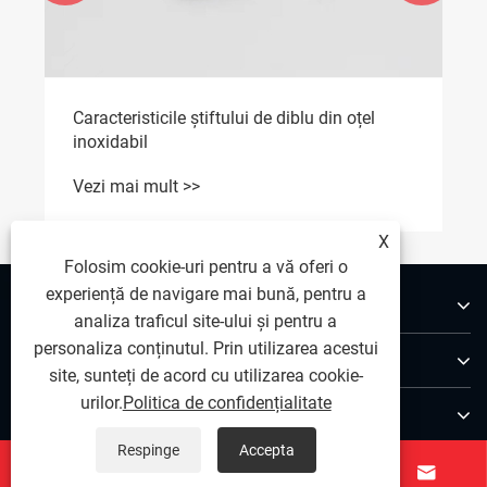
Caracteristicile știftului de diblu din oțel
inoxidabil
Vezi mai mult >>
X
Folosim cookie-uri pentru a vă oferi o
experiență de navigare mai bună, pentru a
Despre noi
analiza traficul site-ului și pentru a
personaliza conținutul. Prin utilizarea acestui
Produse
site, sunteți de acord cu utilizarea cookie-
urilor.
Politica de confidențialitate
Contactaţi-ne
Respinge
Accepta
URMAȚI-NE



