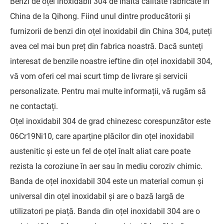
Benzi de oțel inoxidabil 304 de înaltă calitate fabricate în
China de la Qihong. Fiind unul dintre producătorii și
furnizorii de benzi din oțel inoxidabil din China 304, puteți
avea cel mai bun preț din fabrica noastră. Dacă sunteți
interesat de benzile noastre ieftine din oțel inoxidabil 304,
vă vom oferi cel mai scurt timp de livrare și servicii
personalizate. Pentru mai multe informații, vă rugăm să
ne contactați.
Oțel inoxidabil 304 de grad chinezesc corespunzător este
06Cr19Ni10, care aparține plăcilor din oțel inoxidabil
austenitic și este un fel de oțel înalt aliat care poate
rezista la coroziune în aer sau în mediu coroziv chimic.
Banda de oțel inoxidabil 304 este un material comun și
universal din oțel inoxidabil și are o bază largă de
utilizatori pe piață. Banda din oțel inoxidabil 304 are o