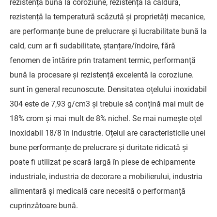
rezistență bună la coroziune, rezistență la căldură,
rezistență la temperatură scăzută și proprietăți mecanice,
are performanțe bune de prelucrare și lucrabilitate bună la
cald, cum ar fi sudabilitate, ștanțare/îndoire, fără
fenomen de întărire prin tratament termic, performanță
bună la procesare și rezistență excelentă la coroziune.
sunt în general recunoscute. Densitatea oțelului inoxidabil
304 este de 7,93 g/cm3 și trebuie să conțină mai mult de
18% crom și mai mult de 8% nichel. Se mai numește oțel
inoxidabil 18/8 în industrie. Oțelul are caracteristicile unei
bune performanțe de prelucrare și duritate ridicată și
poate fi utilizat pe scară largă în piese de echipamente
industriale, industria de decorare a mobilierului, industria
alimentară și medicală care necesită o performanță
cuprinzătoare bună.